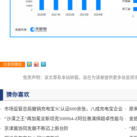
分享到微信
免责声明：该文章系本站转载，旨在为读者提供更多信息资
猜你喜欢
市场监管总局撤销充电宝3C认证600余张，八成充电宝企业
原
成立超5年
“沙漠之王”再加冕全新坦克500Hi4-Z阿拉善演绎超卓性能与
超3
金
豪华
京津冀协同发展不断迈上新台阶
“