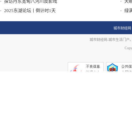
探访丹东宽甸八河川皮影戏
天
2025东湖论坛丨倒计时1天
质
绿
城市财经网
城市财经网-城市生活门户。未
Copy