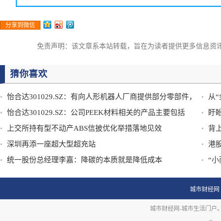
分享到微信
免责声明：该文章系本站转载，旨在为读者提供更多信息资
猜你喜欢
怡合达301029.SZ：有向人形机器人厂商提供部分零部件，
从
但占比较低
怡合达301029.SZ：公司PEEK材料相关的产品主要包括
盱
PEEK树脂
上交所持有型不动产ABS信披优化举措落地见效
背
深圳再添一座超大型超充站
港
统一股份总经理李嘉：降碳的本质就是降低成本
“
篇
城市财经网
城市财经网-城市生活门户。未